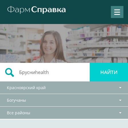
Красноярский край
Богучаны
Все районы