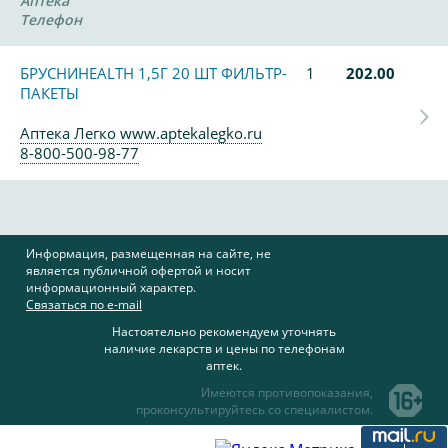
Аптека
Телефон
БРУСНИHEALTH 1,5Г 20 ШТ ФИЛЬТР-
1
202.00
ПАКЕТЫ
Аптека Легко www.aptekalegko.ru
8-800-500-98-77
Информация, размещенная на сайте, не
является публичной офертой и носит
информационный характер.
Связаться по e-mail
Настоятельно рекомендуем уточнять
наличие лекарств и цены по телефонам
аптек.
Имеются противопоказания,
проконсультируйтесь со специалистом.