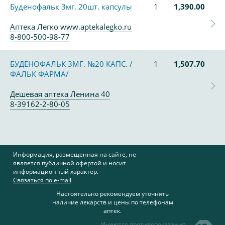
Буденофальк 3мг. 20шт. капсулы
1
1,390.00
Аптека Легко www.aptekalegko.ru
8-800-500-98-77
БУДЕНОФАЛЬК 3МГ. №20 КАПС. /
1
1,507.70
ФАЛЬК ФАРМА/
Дешевая аптека Ленина 40
8-39162-2-80-05
Информация, размещенная на сайте, не
является публичной офертой и носит
информационный характер.
Связаться по e-mail
Настоятельно рекомендуем уточнять
наличие лекарств и цены по телефонам
аптек.
Имеются противопоказания,