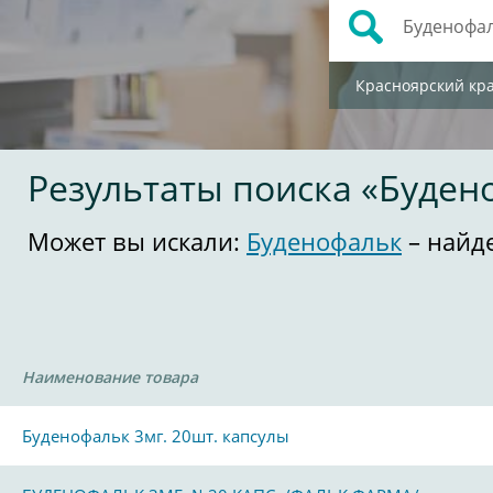
Красноярский кр
Результаты поиска «Буден
Может вы искали:
Буденофальк
– найд
Наименование товара
Буденофальк 3мг. 20шт. капсулы