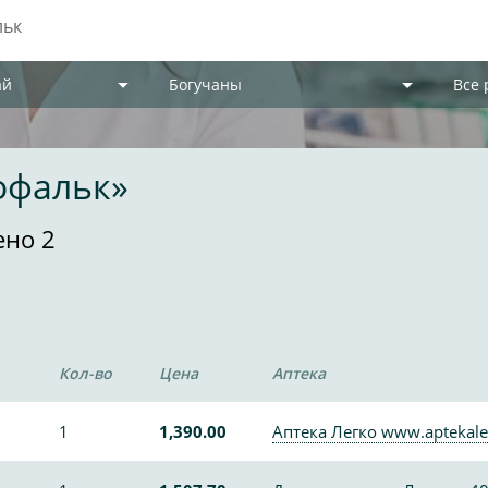
ай
Богучаны
Все
офальк»
ено 2
Кол-во
Цена
Аптека
1
1,390.00
Аптека Легко www.aptekale