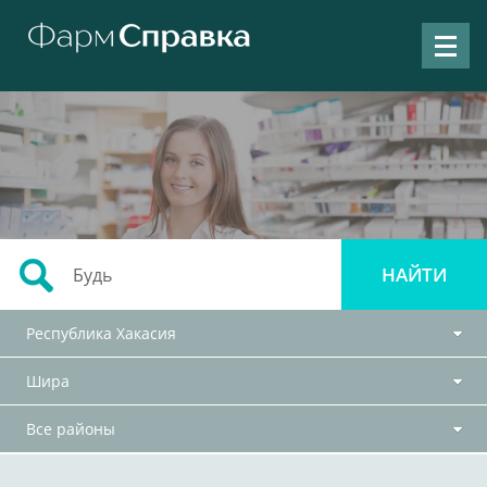
Республика Хакасия
Шира
Все районы