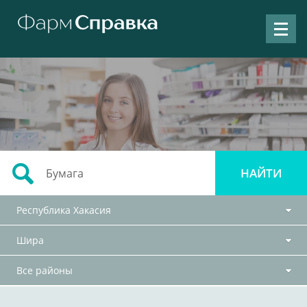
Республика Хакасия
Шира
Все районы