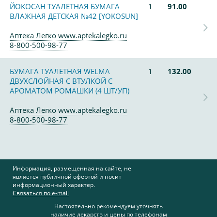
ЙОКОСАН ТУАЛЕТНАЯ БУМАГА
1
91.00
ВЛАЖНАЯ ДЕТСКАЯ №42 [YOKOSUN]
Аптека Легко www.aptekalegko.ru
8-800-500-98-77
БУМАГА ТУАЛЕТНАЯ WELMA
1
132.00
ДВУХСЛОЙНАЯ С ВТУЛКОЙ С
АРОМАТОМ РОМАШКИ (4 ШТ/УП)
Аптека Легко www.aptekalegko.ru
8-800-500-98-77
Информация, размещенная на сайте, не
является публичной офертой и носит
информационный характер.
Связаться по e-mail
Настоятельно рекомендуем уточнять
наличие лекарств и цены по телефонам