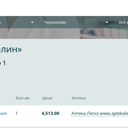
ь
Черемхово
Все
елин»
 1
Кол-во
Цена
Аптека
ния
1
4,513.00
Аптека Легко www.aptekale