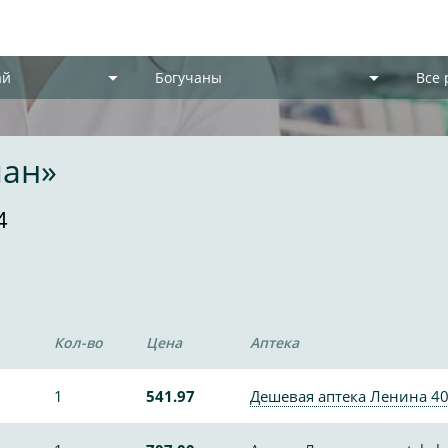
ай
Богучаны
Все
пан»
4
Кол-во
Цена
Аптека
1
541.97
Дешевая аптека Ленина 4