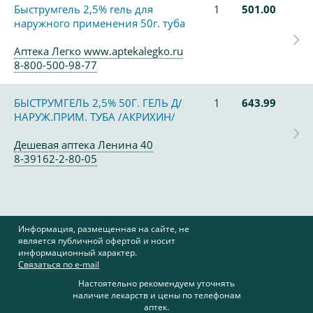
Быструмгель 2,5% гель для
1
501.00
наружного применения 50г. туба
Аптека Легко www.aptekalegko.ru
8-800-500-98-77
БЫСТРУМГЕЛЬ 2,5% 50Г. ГЕЛЬ Д/
1
643.99
НАРУЖ.ПРИМ. ТУБА /АКРИХИН/
Дешевая аптека Ленина 40
8-39162-2-80-05
Информация, размещенная на сайте, не
является публичной офертой и носит
информационный характер.
Связаться по e-mail
Настоятельно рекомендуем уточнять
наличие лекарств и цены по телефонам
аптек.