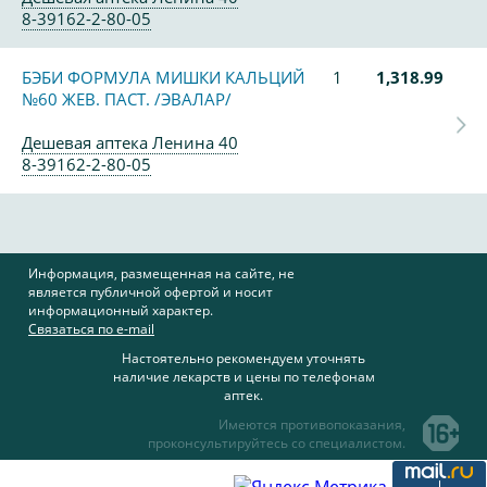
8-39162-2-80-05
БЭБИ ФОРМУЛА МИШКИ КАЛЬЦИЙ
1
1,318.99
№60 ЖЕВ. ПАСТ. /ЭВАЛАР/
Дешевая аптека Ленина 40
8-39162-2-80-05
Информация, размещенная на сайте, не
является публичной офертой и носит
информационный характер.
Связаться по e-mail
Настоятельно рекомендуем уточнять
наличие лекарств и цены по телефонам
аптек.
Имеются противопоказания,
проконсультируйтесь со специалистом.