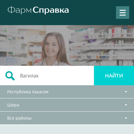
Республика Хакасия
Шира
Все районы