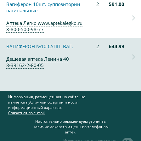
Вагиферон 10шт. суппозитории
2
591.00
вагинальные
Аптека Легко www.aptekalegko.ru
8-800-500-98-77
ВАГИФЕРОН №10 СУПП. ВАГ.
2
644.99
Дешевая аптека Ленина 40
8-39162-2-80-05
Информация, размещенная на сайте, не
является публичной офертой и носит
информационный характер.
Связаться по e-mail
Настоятельно рекомендуем уточнять
наличие лекарств и цены по телефонам
аптек.
Имеются противопоказания,