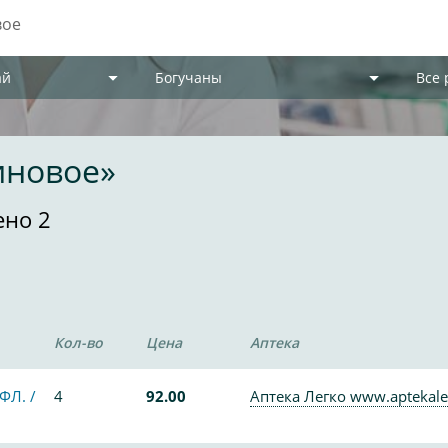
ай
Богучаны
Все
иновое»
ено 2
Кол-во
Цена
Аптека
Л. /
4
92.00
Аптека Легко www.aptekale