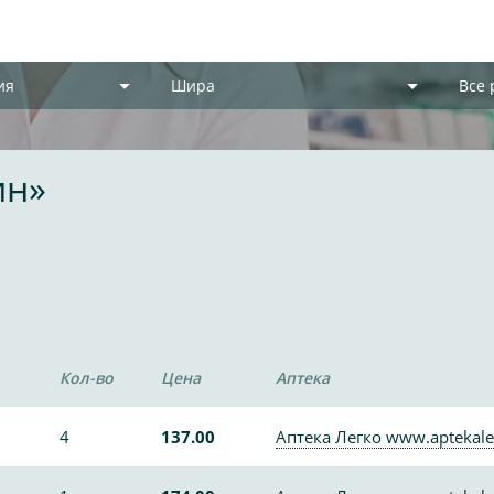
ия
Шира
Все
ин»
Кол-во
Цена
Аптека
4
137.00
Аптека Легко www.aptekale