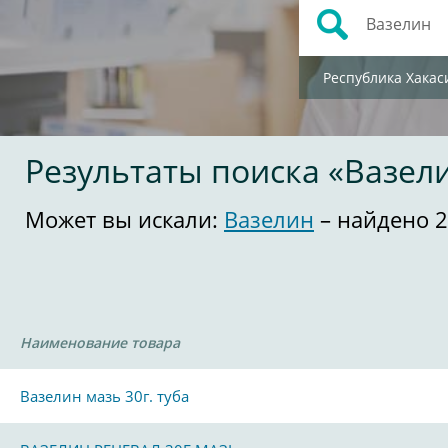
Республика Хакас
Результаты поиска «Вазел
Может вы искали:
Вазелин
– найдено 2
Наименование товара
Вазелин мазь 30г. туба