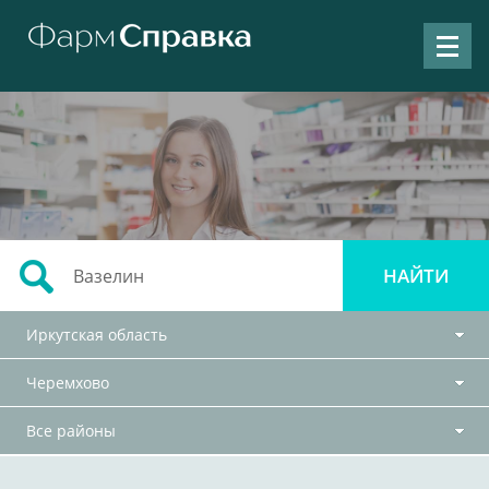
Иркутская область
Черемхово
Все районы