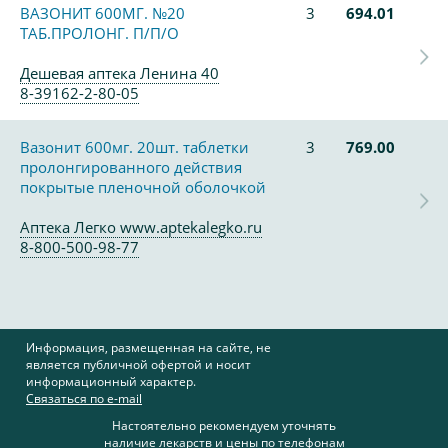
ВАЗОНИТ 600МГ. №20
3
694.01
ТАБ.ПРОЛОНГ. П/П/О
Дешевая аптека Ленина 40
8-39162-2-80-05
Вазонит 600мг. 20шт. таблетки
3
769.00
пролонгированного действия
покрытые пленочной оболочкой
Аптека Легко www.aptekalegko.ru
8-800-500-98-77
Информация, размещенная на сайте, не
является публичной офертой и носит
информационный характер.
Связаться по e-mail
Настоятельно рекомендуем уточнять
наличие лекарств и цены по телефонам