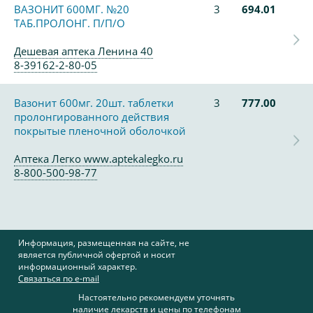
ВАЗОНИТ 600МГ. №20
3
694.01
ТАБ.ПРОЛОНГ. П/П/О
Дешевая аптека Ленина 40
8-39162-2-80-05
Вазонит 600мг. 20шт. таблетки
3
777.00
пролонгированного действия
покрытые пленочной оболочкой
Аптека Легко www.aptekalegko.ru
8-800-500-98-77
Информация, размещенная на сайте, не
является публичной офертой и носит
информационный характер.
Связаться по e-mail
Настоятельно рекомендуем уточнять
наличие лекарств и цены по телефонам