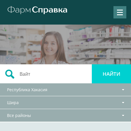
Республика Хакасия
Шира
Все районы