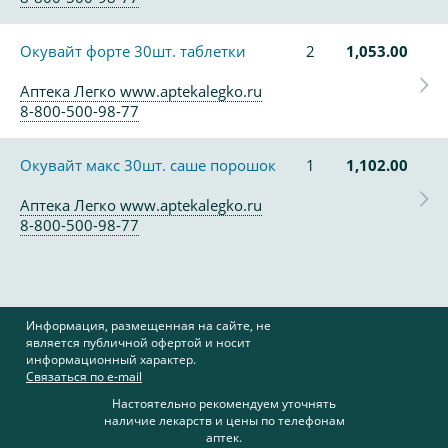
Окувайт форте 30шт. таблетки
2
1,053.00
Аптека Легко www.aptekalegko.ru
8-800-500-98-77
Окувайт макс 30шт. саше порошок
1
1,102.00
Аптека Легко www.aptekalegko.ru
8-800-500-98-77
Информация, размещенная на сайте, не
является публичной офертой и носит
информационный характер.
Связаться по e-mail
Настоятельно рекомендуем уточнять
наличие лекарств и цены по телефонам
аптек.