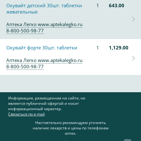
Окувайт детский 30шт. таблетки
1
643.00
жевательные
Аптека Легко www.aptekalegko.ru
8-800-500-98-77
Окувайт форте 30шт. таблетки
1
1,129.00
Аптека Легко www.aptekalegko.ru
8-800-500-98-77
Информация, размещенная на сайте, не
является публичной офертой и носит
информационный характер.
Связаться по e-mail
Настоятельно рекомендуем уточнять
наличие лекарств и цены по телефонам
аптек.