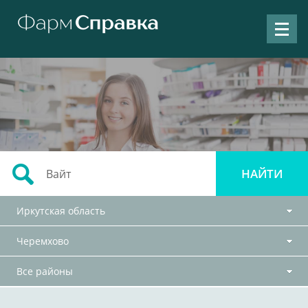
Иркутская область
Черемхово
Все районы