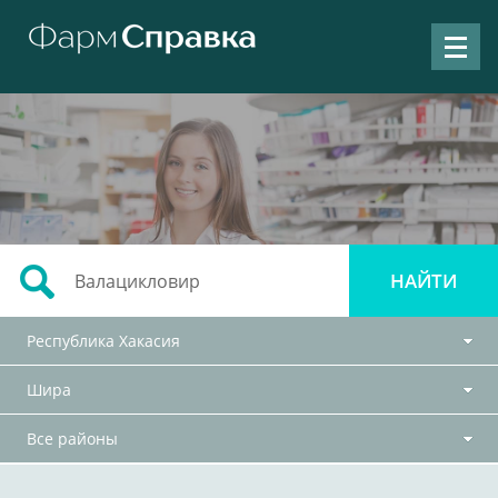
Республика Хакасия
Шира
Все районы