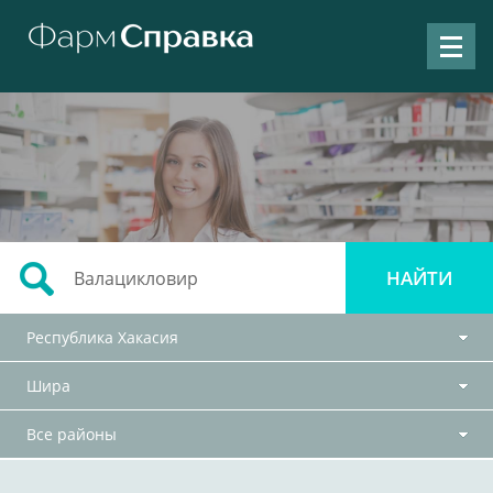
Республика Хакасия
Шира
Все районы