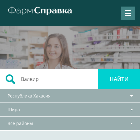
Республика Хакасия
Шира
Все районы