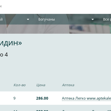
ай
Богучаны
Все
мидин»
о 4
Кол-во
Цена
Аптека
9
286.00
Аптека Легко www.aptekale