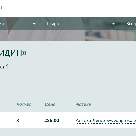
ия
Шира
Все
мидин»
о 1
Кол-во
Цена
Аптека
3
286.00
Аптека Легко www.aptekale