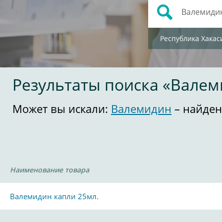
Республика Хакас
Результаты поиска «Вале
Может вы искали:
Валемидин
– найден
Наименование товара
Валемидин капли 25мл.