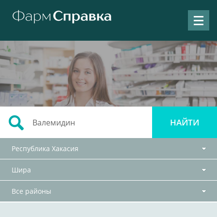
Республика Хакасия
Шира
Все районы