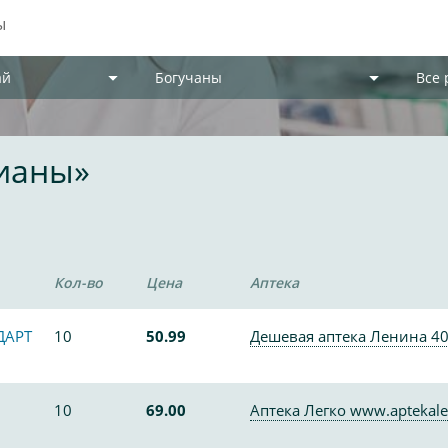
ай
Богучаны
Все
рианы»
Кол-во
Цена
Аптека
ДАРТ
10
50.99
Дешевая аптека Ленина 4
10
69.00
Аптека Легко www.aptekale