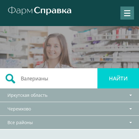
Иркутская область
Черемхово
Все районы