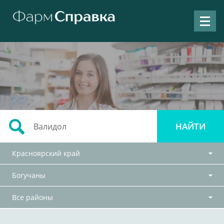
Красноярский край
Богучаны
Все районы