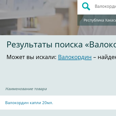
Республика Хакас
Результаты поиска «Валок
Может вы искали:
Валокордин
– найде
Наименование товара
Валокордин капли 20мл.