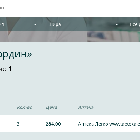
ия
Шира
Все
ордин»
но 1
Кол-во
Цена
Аптека
3
284.00
Аптека Легко www.aptekale