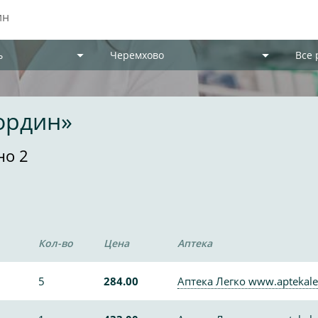
ь
Черемхово
Все
ордин»
но 2
Кол-во
Цена
Аптека
5
284.00
Аптека Легко www.aptekale