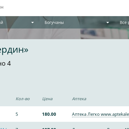
ай
Богучаны
Все
ердин»
но 4
Кол-во
Цена
Аптека
5
180.00
Аптека Легко www.aptekale