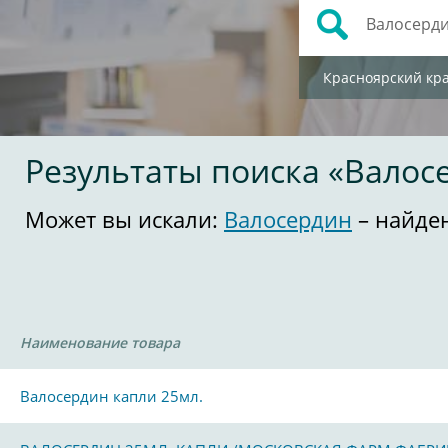
Красноярский кр
Результаты поиска «Валос
Может вы искали:
Валосердин
– найде
Наименование товара
Валосердин капли 25мл.