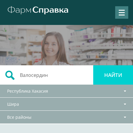
Республика Хакасия
Шира
Все районы