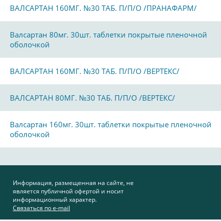
ВАЛСАРТАН 160МГ. №30 ТАБ. П/П/О /ПРАНАФАРМ/
Валсартан 80мг. 30шт. таблетки покрытые пленочной
оболочкой
ВАЛСАРТАН 160МГ. №30 ТАБ. П/П/О /ВЕРТЕКС/
ВАЛСАРТАН 80МГ. №30 ТАБ. П/П/О /ВЕРТЕКС/
Валсартан 160мг. 30шт. таблетки покрытые пленочной
оболочкой
Информация, размещенная на сайте, не
является публичной офертой и носит
информационный характер.
Связаться по e-mail