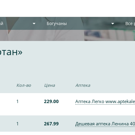
ай
Богучаны
Все
ртан»
Кол-во
Цена
Аптека
1
229.00
Аптека Легко www.aptekale
1
267.99
Дешевая аптека Ленина 4