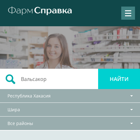
Республика Хакасия
Шира
Все районы