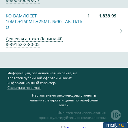
8-800-500-98-77
КО-ВАМЛОСЕТ
1
1,839.99
10МГ.+160МГ.+25МГ. №90 ТАБ. П/П/
О
Дешевая аптека Ленина 40
8-39162-2-80-05
Информация, размещенная на сайте, не
является публичной офертой и носит
информационный характер.
Связаться по e-mail
Настоятельно рекомендуем уточнять
наличие лекарств и цены по телефонам
аптек.
Имеются противопоказания,
проконсультируйтесь со специалистом.