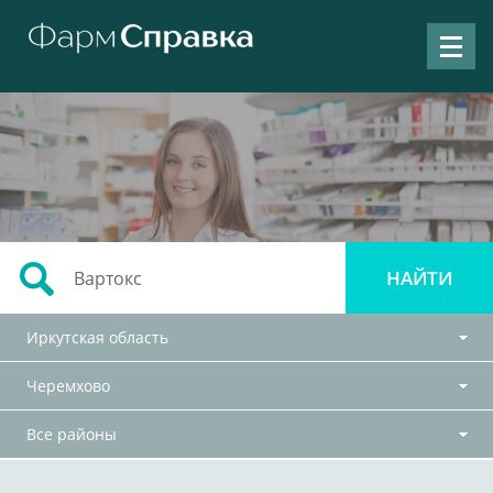
Иркутская область
Черемхово
Все районы