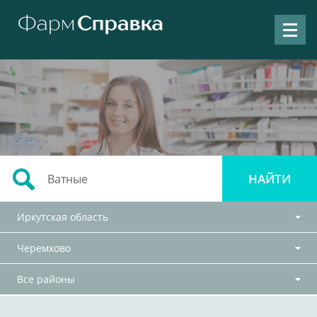
Иркутская область
Черемхово
Все районы