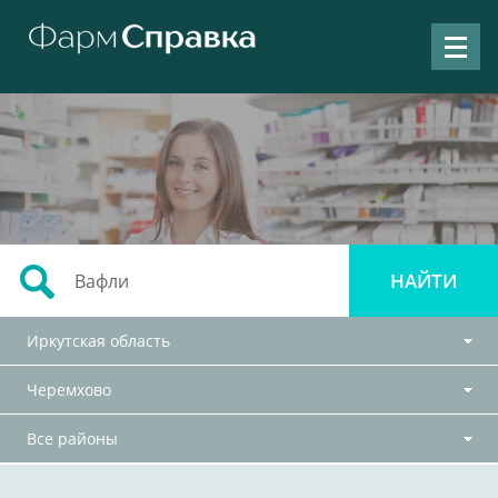
Иркутская область
Черемхово
Все районы