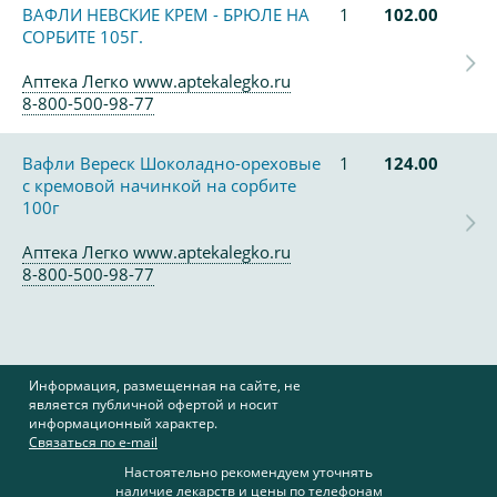
ВАФЛИ НЕВСКИЕ КРЕМ - БРЮЛЕ НА
1
102.00
СОРБИТЕ 105Г.
Аптека Легко www.aptekalegko.ru
8-800-500-98-77
Вафли Вереск Шоколадно-ореховые
1
124.00
с кремовой начинкой на сорбите
100г
Аптека Легко www.aptekalegko.ru
8-800-500-98-77
Информация, размещенная на сайте, не
является публичной офертой и носит
информационный характер.
Связаться по e-mail
Настоятельно рекомендуем уточнять
наличие лекарств и цены по телефонам