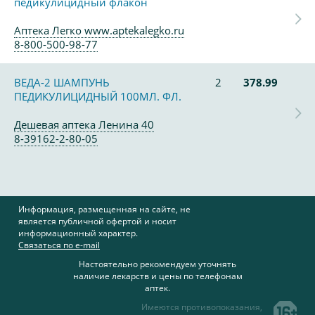
педикулицидный флакон
Аптека Легко www.aptekalegko.ru
8-800-500-98-77
ВЕДА-2 ШАМПУНЬ
2
378.99
ПЕДИКУЛИЦИДНЫЙ 100МЛ. ФЛ.
Дешевая аптека Ленина 40
8-39162-2-80-05
Информация, размещенная на сайте, не
является публичной офертой и носит
информационный характер.
Связаться по e-mail
Настоятельно рекомендуем уточнять
наличие лекарств и цены по телефонам
аптек.
Имеются противопоказания,