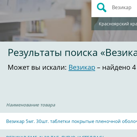
Красноярский кр
Результаты поиска «Везик
Может вы искали:
Везикар
– найдено 4
Наименование товара
Везикар 5мг. 30шт. таблетки покрытые пленочной оболо