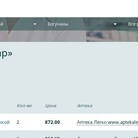
ай
Богучаны
Все
ар»
Кол-во
Цена
Аптека
чкой
2
872.00
Аптека Легко www.aptekale