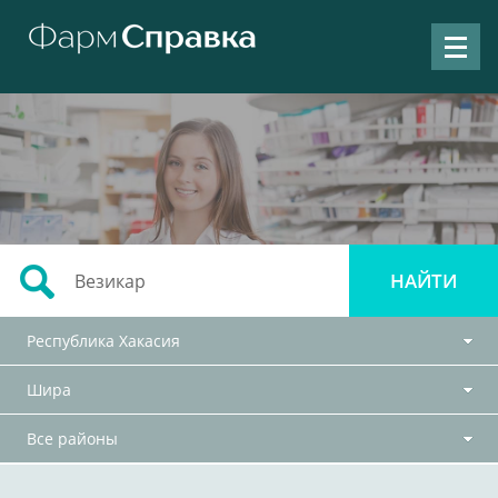
Республика Хакасия
Шира
Все районы