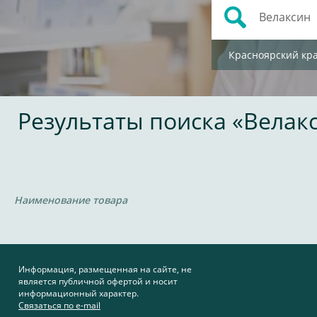
Красноярский кр
Результаты поиска «Велак
Наименование товара
Информация, размещенная на сайте, не
является публичной офертой и носит
информационный характер.
Связаться по e-mail