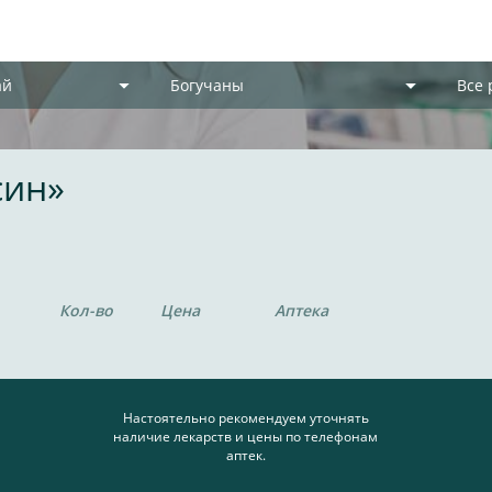
ай
Богучаны
Все
син»
Кол-во
Цена
Аптека
Настоятельно рекомендуем уточнять
наличие лекарств и цены по телефонам
аптек.