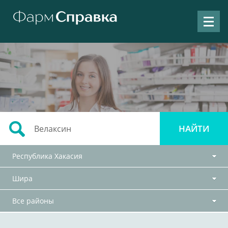
Республика Хакасия
Шира
Все районы