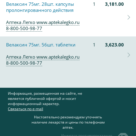
Велаксин 75мг. 28шт. капсулы
1
3,181.00
пролонгированного действия
Аптека Легко www.aptekalegko.ru
8-800-500-98-77
Велаксин 75мг. 56шт. таблетки
1
3,623.00
Аптека Легко www.aptekalegko.ru
8-800-500-98-77
Информация, размещенная на сайте, не
является публичной офертой и носит
информационный характер.
Связаться по e-mail
Настоятельно рекомендуем уточнять
наличие лекарств и цены по телефонам
аптек.
Имеются противопоказания,