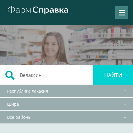
Республика Хакасия
Шира
Все районы