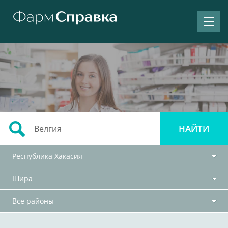
Республика Хакасия
Шира
Все районы