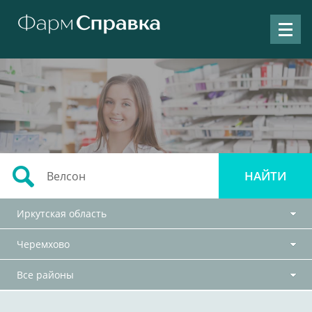
Иркутская область
Черемхово
Все районы