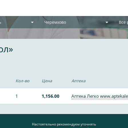
ь
Черемхово
Все
ол»
Кол-во
Цена
Аптека
1
1,156.00
Аптека Легко www.aptekale
Настоятельно рекомендуем уточнять