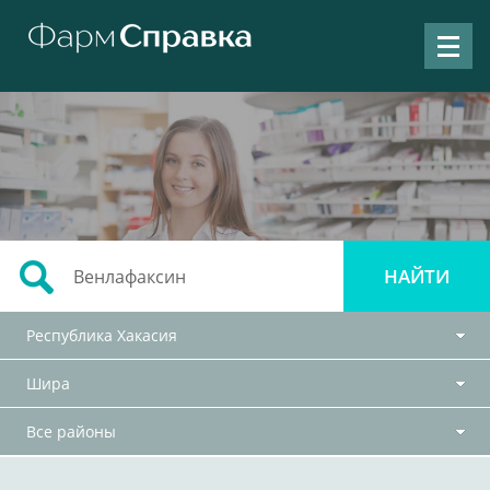
Республика Хакасия
Шира
Все районы