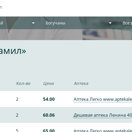
ай
Богучаны
Все
памил»
Кол-во
Цена
Аптека
2
54.00
Аптека Легко www.aptekale
2
60.06
Дешевая аптека Ленина 4
5
65.00
Аптека Легко www.aptekale