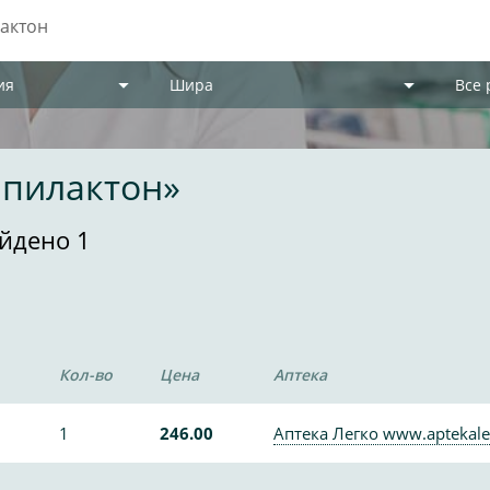
ия
Шира
Все
шпилактон»
йдено 1
Кол-во
Цена
Аптека
1
246.00
Аптека Легко www.aptekale