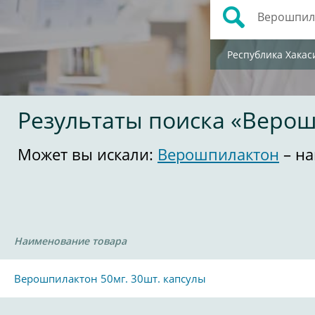
Республика Хакас
Результаты поиска «Веро
Может вы искали:
Верошпилактон
– на
Наименование товара
Верошпилактон 50мг. 30шт. капсулы